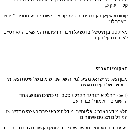
קליין, ויניקוט,
קוהוט ולאקאן. הקורס יתבסס על קריאה משותפת של הספר, ״פרויד
ומעבר לו״
מאת סטיבן מיטשל, בדגש על חיבור הרעיונות והמושגים התאורטיים
לעבודה בקליניקה.
האקומי והעצמי
מכון האקומי ישראל מציע למידה של שני ישומים של שיטת האקומי
בהקשר של חקירת
העצמי
(Self),
החלק אותו הגדיר קרל גוסטב יונג כמרכז הנפש. אחד
היישומים הוא מודל
עבודה עם
הלא מודע
הארכיטיפלי
והשני מודל הנקרא יצירת העצמי מחדש. שני
המודלים
מציגים פיתוחים
של עבודת
האקומי בהקשר של מימדי
עומק הקשורים לכוח רחב יותר