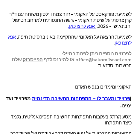
לשמיעת פודקאסט על האקומי – זהר צמח ווילסון משוחח עם ד"ר
קרן צרפתי על שיטת האקומי – גישה התנסותית למרחב הטיפולי
והבינאישי – 2026,
אנא לחצו כאן.
לשמיעת הרצאה על האקומי שהתקיימה באוניברסיטת חיפה,
אנא
לחצו כאן
.
לפרטים נוספים ניתן לפנות במייל:
office@hakomiisrael.com
או להיכנס לדף
הפייסבוק
שלנו
הכשרות וסדנאות
האקומי ומימדים בנפש האדם
פרוייד ומעבר לו – התפתחות החשיבה הדינמית
מפרוייד ועד
]
ימינו.
מסע מרתק בעקבות התפתחות החשיבה הפסיכואנליטית. נלמד
כיצד התפתחו
התיאוריות המרכזיות על נפש האדם דרך עבודתם של פרויד דרך