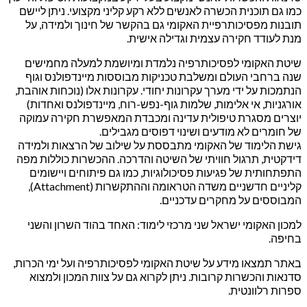
כמו גם תוכנית הכשרה לאנשים ללא רקע קליני מקצועי. ניתן ליישם
תובנות מפסיכותרפיית האקומי גם בהקשר של חינוך ולמידה, על
מנת לעודד חקירה עצמית וגדילה אישית.
שיטת האקומי לפסיכותרפיה נלמדת ומיושמת למעלה מחמישים
שנה ברחבי העולם ומשלבת טכניקות מבוססות מיינדפולנס וגוף
הנתמכות על ידי מערך עקרונות יחודי. עקרונות אלו (נוכחות אוהבת,
אורגניות, אי אלימות, שלמות גוף-נפש-רוח, מיינדפולנס ואחדות)
יוצרים מסגרת טיפולית עדינה ומכבדת המאפשרת חקירה עמוקה
של חומרים לא מודעים ושינוי דפוסים מגבילים.
גישת הלימוד של האקומי מתבססת על שילוב של הרצאות ולמידה
דידקטית, תרגול חוויתי של השיטה והדרכה. ההכשרות כוללות מפה
התפתחותית של פגיעות פסיכולוגיות, כמו גם פיתוחים ויישומים
קליניים חדשניים משדה הטראומה וההתקשרות (Attachment),
המבוססים על מחקרים עדכניים.
למכון האקומי ישראל שני מרכזי לימוד: האחד בהוד השרון והשני
בחיפה.
באתר תמצאו מידע על שיטת האקומי לפסיכותרפיה ועל ימי הכרות,
סדנאות והכשרות קרובות. ניתן לקרוא גם על צוות המכון ולמצוא
ספרות רלוונטית.