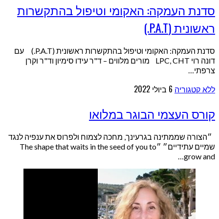
סדנת העמקה: האקומי וטיפול בהתקשרות
ראשונית (P.A.T.)
סדנת העמקה: האקומי וטיפול בהתקשרות ראשונית (P.A.T.) עם
דונה רוי LPC, CHT מורים מלווים – ד"ר עידו סימיון וד"ר וקרן
צרפתי…
ללא קטגוריה
6 ביולי 2022
קורס העצמי הבוגר במלואו
״הצורה שממתינה בגרעינך, מחכה לצמוח ולפרוס את ענפיה לנגד
שמיים עתידיים״ ״The shape that waits in the seed of you to
grow and…