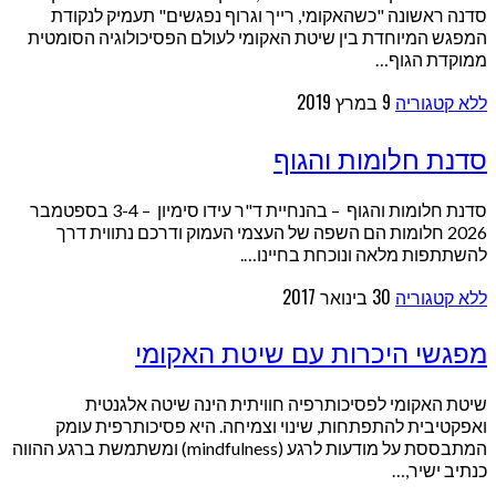
סדנה ראשונה "כשהאקומי, רייך וגרוף נפגשים" תעמיק לנקודת
המפגש המיוחדת בין שיטת האקומי לעולם הפסיכולוגיה הסומטית
ממוקדת הגוף…
ללא קטגוריה
9 במרץ 2019
סדנת חלומות והגוף
סדנת חלומות והגוף – בהנחיית ד"ר עידו סימיון – 3-4 בספטמבר
2026 חלומות הם השפה של העצמי העמוק ודרכם נתווית דרך
להשתתפות מלאה ונוכחת בחיינו….
ללא קטגוריה
30 בינואר 2017
מפגשי היכרות עם שיטת האקומי
שיטת האקומי לפסיכותרפיה חוויתית הינה שיטה אלגנטית
ואפקטיבית להתפתחות, שינוי וצמיחה. היא פסיכותרפית עומק
המתבססת על מודעות לרגע (mindfulness) ומשתמשת ברגע ההווה
כנתיב ישיר,…