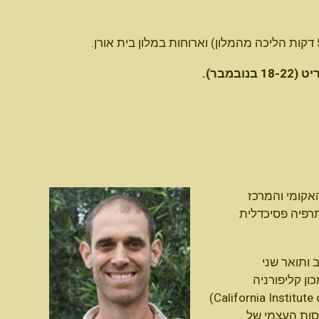
במבר).
האקומי והמרכז
רפיה פסיכדלית
 ותואר שני
ון קליפורניה
ללימודים אינטגרליים (California Institute of Integral Studies)
סות העצמי של