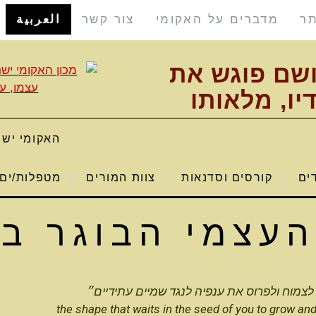
תר
מדברים על האקומי
צור קשר
العربية
ושם פוגש את
יו, מלאותו
האקומי ישר
דים
קורסים וסדנאות
צוות המורים
מטפלות/ים 
העצמי הבוגר במ
צמוח ולפרוס את ענפיה לנגד שמיים עתידיים״
the shape that waits in the seed of you to grow and