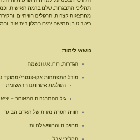
הקורס יתבסס על למידה תיאורטית וחווית
תהליכי התבגרות, שלנו ברמה האישית, וכמל
מהרצאות קצרות, תרגולים חוויתיים וחקירת
ריטריט בן חמישה ימים במלון בית אורן ובמה
נושאי לימוד:
הגדרות: רוח, אגו ונשמה
מודל התפתחות אקו-צנטרי/ממוקד נשמ
השלמת אישיותנו הראשונית – ק
גיל ההתבגרות המאוחר – יציאה
חוויה חסרה מזוית של האדם הבוגר
מחויבות והחופש לחוות
תהליכי אבל