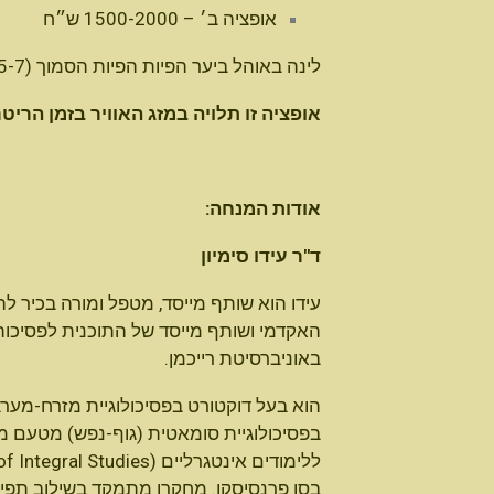
אופציה ב׳ – 1500-2000 ש״ח
לינה באוהל ביער הפיות הפיות הסמוך (5-7 דקות הליכה מהמלון) וארוחות במלון בית אורן.
אופציה זו תלויה במזג האוויר בזמן הריטריט (18-22 בנו
אודות המנחה:
ד"ר עידו סימיון
עידו הוא שותף מייסד, מטפל ומורה בכיר ל
האקדמי ושותף מייסד של התוכנית לפסיכות
באוניברסיטת רייכמן.
הוא בעל דוקטורט בפסיכולוגיית מזרח-מערב
בפסיכולוגיית סומאטית (גוף-נפש) מטעם מכ
בסן פרנסיסקו. מחקרו מתמקד בשילוב תפי