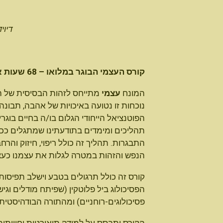
דיוי
קורס העצמי הבוגר במלואו – 68 שעות אקדמיות.
המונח
עצמי
מתייחס לזהות הבסיסית של הא
נוכחות זו נטועה באיכויות של אהבה, תבונ
הפוטנציאל הייחודי הגלום בו/ה בחיים בוגר
תהליכים ומימדים בתודעתינו שמתגלים ככל
התבגרות. תהליך זה כולל ריפוי, חיזוק והר
הנפש והזהות במטרה לגלות את עצמנו כעצמי
קורס זה כולל תרגולים בטבע וישלב תפיסות 
הפסיכולוג ביל פלוטקין (שפיתח מודלים וג
פסיכולוגים-רוחניים) ומהתורה הבודהיסטית.