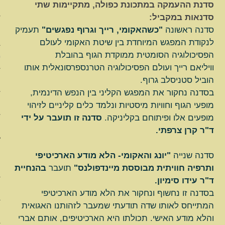
סדנת ההעמקה במתכונת כפולה, מתקיימות שתי
לפסיכותרפית האקומי
סדנאות במקביל:
תכנית ההכשרה בפסיכותרפית ה
סדנה ראשונה
"כשהאקומי, רייך וגרוף נפגשים"
תעמיק
לבעלי רקע במקצועות הטיפול וה
לנקודת המפגש המיוחדת בין שיטת האקומי לעולם
הפסיכולוגיה הסומטית ממוקדת הגוף בהובלת
פסיכותרפית האקומי בטיפול ב
וויליאם רייך ועולם הפסיכולוגיה הטרנספרסונאלית אותו
הוביל סטניסלב גרוף.
קורסים וסדנאות
בסדנה נחקור את המפגש הקליני בין הנפש הדינמית,
צוות המורים
מופעי הגוף וחוויות מיסטיות ונלמד כלים קליניים לזיהוי
מופעים אלו ופיתוחם בקליניקה.
סדנה זו תועבר על ידי
מטפלות/ים מוסמכות/ים
ד"ר קרן צרפתי.
סדנה שנייה
"יונג והאקומי- הלא מודע הארכיטיפי
ותרפיה חוויתית מבוססת מיינדפולנס"
תועבר
בהנחיית
ד"ר עידו סימיון.
האומנות באתר
בסדנה זו נחשוף ונחקור את הלא מודע הארכיטיפי
המתייחס לאותו שדה תודעתי שמעבר לזהותנו האגואית
מדברים על האקומי
והלא מודע האישי. תכולתו היא הארכיטיפים, אותם אברי