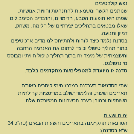
נפש קולקטיבים
צור קשר
שנותנים הקשר ומשמעות להתנהגות וחוויות אנושיות.
שפתו היא תופעות הטבע, הדימויים, והרבדים הסימבולים
العربية
שאלו מבטאים בתהליכים יצירתיים של חלימה, משחק,
דמיון ותנועה.
עברית
בסדנה נלמד כיצד לזהות ולהתייחס למימדים ארכיטיפים
בתוך תהליך טיפולי וכיצד לרתום את האנרגיה הרחבה
והעוצמתית של מימד זה בתוך תהליך טיפול חוויתי ומבוסס
מיינדפולנס.
סדנה זו מיועדת למטפלים/ות מתקדמים בלבד.
שתי הסדנאות תערכנה במרכז הימי קיסריה באותם
תאריכים ושעות, והלימוד ישולב במדיטציות קהילתיות
משותפות וכמובן בערב הכשרונות המפורסם שלנו..
ימים ושעות
הסדנאות תתקיימנה בתאריכים והשעות הבאים (סה"כ 34
ש"א בסדנה):