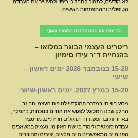
לא מודעים, לתמוך בתהליכי ריפוי ולהעשיר את העבודה
צור קשר
הטיפולית וההתפתחות האישית.
العربية
לפרטים והרשמה לסדנת חלומות והגוף​
עברית
ריטריט העצמי הבוגר במלואו –
בהנחיית ד"ר עידו סימיון
15-20 בנובמבר 2026 ימים ראשון –
שישי
15-20 במרץ 2027, ימים ראשון-שישי
מסע חווייתי במדבר המוקדש לטיפוח העצמי הבוגר,
החלק שבנו המסוגל לפגוש את החיים בנוכחות, בחמלה,
באחריות ובחופש. דרך תרגולים חווייתיים, מדיטציה,
עבודה סומטית ולימוד בגישת האקומי, נעמיק במשאבים
הפנימיים המאפשרים חיים מלאים, יציבים ומחוברים.