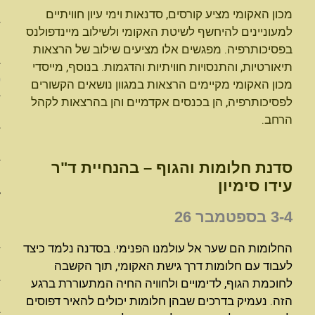
לפסיכותרפית האקומי
מכון האקומי מציע קורסים, סדנאות וימי עיון חוויתיים
למעוניינים להיחשף לשיטת האקומי ולשילוב מיינדפולנס
תכנית ההכשרה בפסיכותרפית ה
בפסיכותרפיה. מפגשים אלו מציעים שילוב של הרצאות
לבעלי רקע במקצועות הטיפול וה
תיאורטיות, והתנסויות חוויתיות והדגמות. בנוסף, מייסדי
פסיכותרפית האקומי בטיפול ב
מכון האקומי
מקיימים הרצאות
במגוון נושאים הקשורים
לפסיכותרפיה, הן בכנסים אקדמיים והן בהרצאות לקהל
קורסים וסדנאות
הרחב.
צוות המורים
סדנת חלומות והגוף – בהנחיית ד"ר
מטפלות/ים מוסמכות/ים
עידו סימיון
3-4 בספטמבר 26
החלומות הם שער אל עולמנו הפנימי. בסדנה נלמד כיצד
לעבוד עם חלומות דרך גישת האקומי, תוך הקשבה
האומנות באתר
לחוכמת הגוף, לדימויים ולחוויה החיה המתעוררת ברגע
מדברים על האקומי
הזה. נעמיק בדרכים שבהן חלומות יכולים להאיר דפוסים