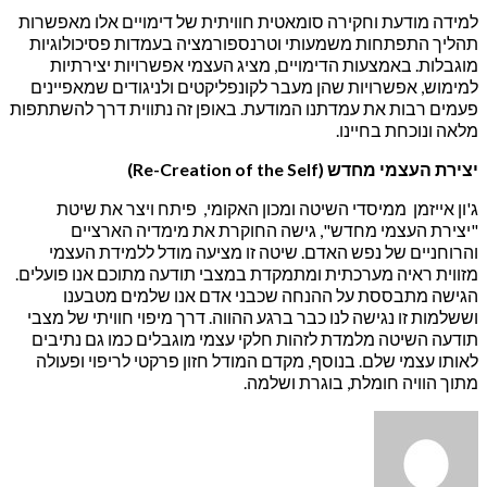
למידה מודעת וחקירה סומאטית חוויתית של דימויים אלו מאפשרות
תהליך התפתחות משמעותי וטרנספורמציה בעמדות פסיכולוגיות
מוגבלות. באמצעות הדימויים, מציג העצמי אפשרויות יצירתיות
למימוש, אפשרויות שהן מעבר לקונפליקטים ולניגודים שמאפיינים
פעמים רבות את עמדתנו המודעת. באופן זה נתווית דרך להשתתפות
מלאה ונוכחת בחיינו.
יצירת העצמי מחדש (
Re-Creation of the Self
)
ג'ון אייזמן ממיסדי השיטה ומכון האקומי, פיתח ויצר את שיטת
"יצירת העצמי מחדש", גישה החוקרת את מימדיה הארציים
והרוחניים של נפש האדם. שיטה זו מציעה מודל ללמידת העצמי
מזווית ראיה מערכתית ומתמקדת במצבי תודעה מתוכם אנו פועלים.
הגישה מתבססת על ההנחה שכבני אדם אנו שלמים מטבענו
וששלמות זו נגישה לנו כבר ברגע ההווה. דרך מיפוי חוויתי של מצבי
תודעה השיטה מלמדת לזהות חלקי עצמי מוגבלים כמו גם נתיבים
לאותו עצמי שלם. בנוסף, מקדם המודל חזון פרקטי לריפוי ופעולה
מתוך הוויה חומלת, בוגרת ושלמה.