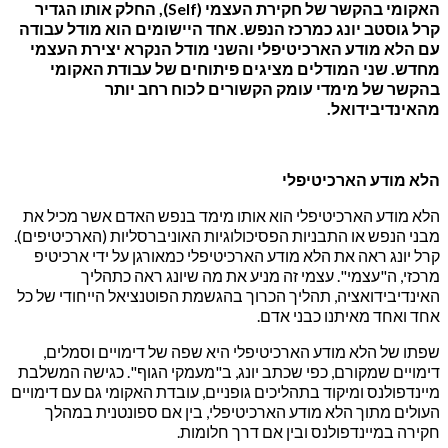
האקומי בהקשר של חקירת העצמי (
Self
), החלק אותו הגדיר
קרל גוסטב יונג כמרכז הנפש. אחד היישומים הוא מודל עבודה
עם הלא מודע הארכיטיפלי והשני מודל הנקרא יצירת העצמי
מחדש. שני המודלים מציגים פיתוחים של עבודת האקומי
בהקשר של מימדי עומק הקשורים לכוח רחב יותר
מהאינדיבידואל.
הלא מודע הארכיטיפלי
הלא מודע הארכיטיפלי הוא אותו מימד בנפש האדם אשר מכיל את
מבני הנפש או התבניות הפסיכולוגיות האוניברסליות (הארכיטיפים).
קרל יונג ראה את הלא מודע הארכיטיפלי כמאורגן על ידי ארכיטיפ
מרכזי, ה"עצמי". עצמי זה מניע את מה שיונג ראה כתהליך
האינדיבידואציה, תהליך הכרוך בהגשמת הפוטנציאל הייחודי של כל
אחד ואחד מאיתנו כבני אדם.
שפתו של הלא מודע הארכיטיפלי היא שפה של דימויים וסמלים,
דימויים שמקורם, כפי שכתב יונג, ב"מעמקי הגוף". כגישה המשלבת
מיינדפולנס ומיקוד בתהליכים גופניים, עובדת האקומי גם עם דימויים
העולים מתוך הלא מודע הארכיטיפלי, בין אם ספונטנית במהלך
חקירה במיינדפולנס ובין אם דרך חלומות.